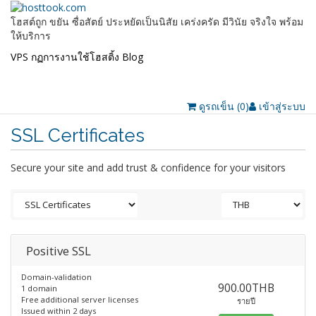
โฮสต์ถูก ขยัน ซื่อสัตย์ ประหยัดเป็นนิสัย เคร่งครัด มีวินัย จริงใจ พร้อม
ให้บริการ
VPS
กฏการงานใช้โฮสติ้ง
Blog
Home
เช่าโฮสติ้ง (Hosting)
จดโดเมน (Domain)
เข้าระบบสั่งซื้อ
วิธี
ชำระเงิน
ลูกค้าโฮสต์ถูก
ติดต่อโฮสต์ถูก
ดูรถเข็น (
0
)
เข้าสู่ระบบ
SSL Certificates
Secure your site and add trust & confidence for your visitors
Positive SSL
Domain-validation
900.00THB
1 domain
Free additional server licenses
รายปี
Issued within 2 days